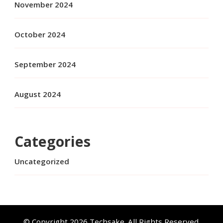
November 2024
October 2024
September 2024
August 2024
Categories
Uncategorized
© Copyright 2026
Techsake
. All Rights Reserved.