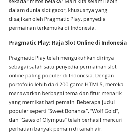
sekadar mitos belaka?
Mari kita selami lebih
dalam dunia slot gacor, khususnya yang
disajikan oleh Pragmatic Play, penyedia
permainan terkemuka di Indonesia.
Pragmatic Play: Raja Slot Online di Indonesia
Pragmatic Play telah mengukuhkan dirinya
sebagai salah satu penyedia permainan slot
online paling populer di Indonesia.
Dengan
portofolio lebih dari 200 game HTML5, mereka
menawarkan berbagai tema dan fitur menarik
yang memikat hati pemain.
Beberapa judul
populer seperti “Sweet Bonanza”, “Wolf Gold”,
dan “Gates of Olympus” telah berhasil mencuri
perhatian banyak pemain di tanah air.
​