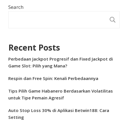
Search
S
Recent Posts
Perbedaan Jackpot Progresif dan Fixed Jackpot di
Game Slot: Pilih yang Mana?
Respin dan Free Spin: Kenali Perbedaannya
Tips Pilih Game Habanero Berdasarkan Volatilitas
untuk Tipe Pemain Agresif
Auto Stop Loss 30% di Aplikasi Betwin188: Cara
Setting