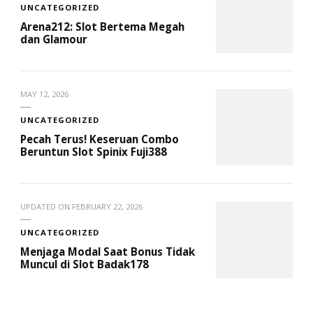
UNCATEGORIZED
Arena212: Slot Bertema Megah
dan Glamour
MAY 12, 2026
UNCATEGORIZED
Pecah Terus! Keseruan Combo
Beruntun Slot Spinix Fuji388
UPDATED ON
FEBRUARY 22, 2026
UNCATEGORIZED
Menjaga Modal Saat Bonus Tidak
Muncul di Slot Badak178