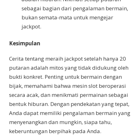
sebagai bagian dari pengalaman bermain,
bukan semata-mata untuk mengejar
jackpot.
Kesimpulan
Cerita tentang meraih jackpot setelah hanya 20
putaran adalah mitos yang tidak didukung oleh
bukti konkret.
Penting untuk bermain dengan
bijak, memahami bahwa mesin slot beroperasi
secara acak, dan menikmati permainan sebagai
bentuk hiburan.
Dengan pendekatan yang tepat,
Anda dapat memiliki pengalaman bermain yang
menyenangkan dan mungkin, siapa tahu,
keberuntungan berpihak pada Anda.