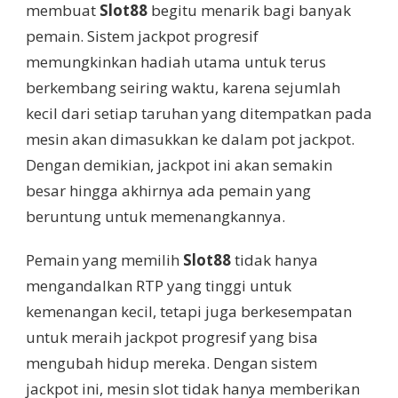
membuat
Slot88
begitu menarik bagi banyak
pemain. Sistem jackpot progresif
memungkinkan hadiah utama untuk terus
berkembang seiring waktu, karena sejumlah
kecil dari setiap taruhan yang ditempatkan pada
mesin akan dimasukkan ke dalam pot jackpot.
Dengan demikian, jackpot ini akan semakin
besar hingga akhirnya ada pemain yang
beruntung untuk memenangkannya.
Pemain yang memilih
Slot88
tidak hanya
mengandalkan RTP yang tinggi untuk
kemenangan kecil, tetapi juga berkesempatan
untuk meraih jackpot progresif yang bisa
mengubah hidup mereka. Dengan sistem
jackpot ini, mesin slot tidak hanya memberikan