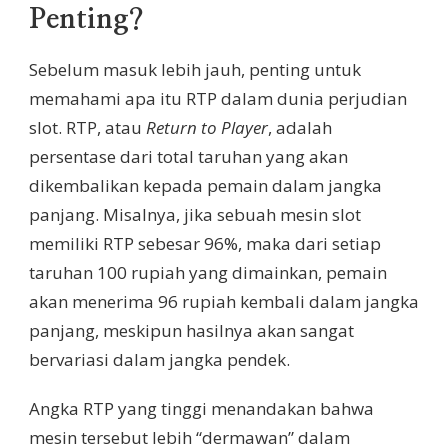
Penting?
Sebelum masuk lebih jauh, penting untuk
memahami apa itu RTP dalam dunia perjudian
slot. RTP, atau
Return to Player
, adalah
persentase dari total taruhan yang akan
dikembalikan kepada pemain dalam jangka
panjang. Misalnya, jika sebuah mesin slot
memiliki RTP sebesar 96%, maka dari setiap
taruhan 100 rupiah yang dimainkan, pemain
akan menerima 96 rupiah kembali dalam jangka
panjang, meskipun hasilnya akan sangat
bervariasi dalam jangka pendek.
Angka RTP yang tinggi menandakan bahwa
mesin tersebut lebih “dermawan” dalam