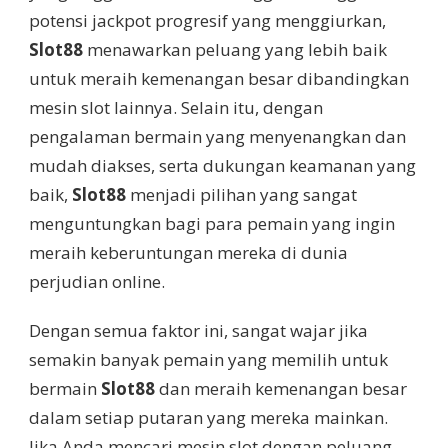
potensi jackpot progresif yang menggiurkan,
Slot88
menawarkan peluang yang lebih baik
untuk meraih kemenangan besar dibandingkan
mesin slot lainnya. Selain itu, dengan
pengalaman bermain yang menyenangkan dan
mudah diakses, serta dukungan keamanan yang
baik,
Slot88
menjadi pilihan yang sangat
menguntungkan bagi para pemain yang ingin
meraih keberuntungan mereka di dunia
perjudian online.
Dengan semua faktor ini, sangat wajar jika
semakin banyak pemain yang memilih untuk
bermain
Slot88
dan meraih kemenangan besar
dalam setiap putaran yang mereka mainkan.
Jika Anda mencari mesin slot dengan peluang