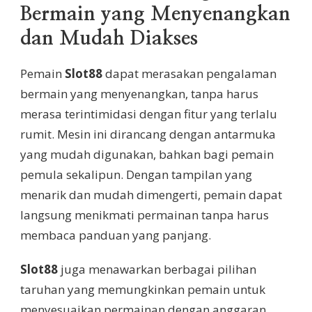
Bermain yang Menyenangkan
dan Mudah Diakses
Pemain
Slot88
dapat merasakan pengalaman
bermain yang menyenangkan, tanpa harus
merasa terintimidasi dengan fitur yang terlalu
rumit. Mesin ini dirancang dengan antarmuka
yang mudah digunakan, bahkan bagi pemain
pemula sekalipun. Dengan tampilan yang
menarik dan mudah dimengerti, pemain dapat
langsung menikmati permainan tanpa harus
membaca panduan yang panjang.
Slot88
juga menawarkan berbagai pilihan
taruhan yang memungkinkan pemain untuk
menyesuaikan permainan dengan anggaran