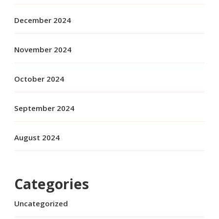
December 2024
November 2024
October 2024
September 2024
August 2024
Categories
Uncategorized