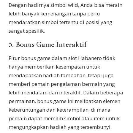
Dengan hadirnya simbol wild, Anda bisa meraih
lebih banyak kemenangan tanpa perlu
mendaratkan simbol tertentu di posisi yang
sangat spesifik.
5.
Bonus Game Interaktif
Fitur bonus game dalam slot Habanero tidak
hanya memberikan kesempatan untuk
mendapatkan hadiah tambahan, tetapi juga
memberi pemain pengalaman bermain yang
lebih mendalam dan interaktif. Dalam beberapa
permainan, bonus game ini melibatkan elemen
keberuntungan dan keterampilan, di mana
pemain dapat memilih simbol atau item untuk
mengungkapkan hadiah yang tersembunyi.