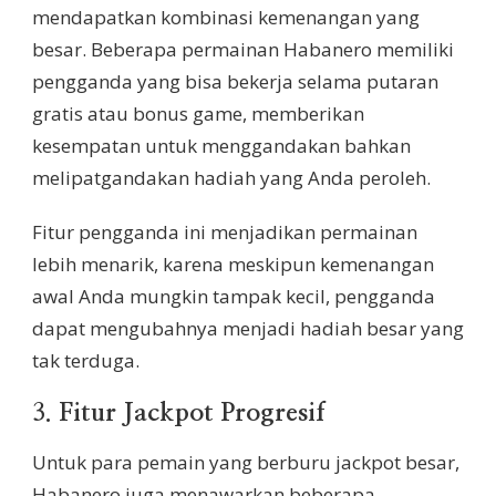
mendapatkan kombinasi kemenangan yang
besar. Beberapa permainan Habanero memiliki
pengganda yang bisa bekerja selama putaran
gratis atau bonus game, memberikan
kesempatan untuk menggandakan bahkan
melipatgandakan hadiah yang Anda peroleh.
Fitur pengganda ini menjadikan permainan
lebih menarik, karena meskipun kemenangan
awal Anda mungkin tampak kecil, pengganda
dapat mengubahnya menjadi hadiah besar yang
tak terduga.
3.
Fitur Jackpot Progresif
Untuk para pemain yang berburu jackpot besar,
Habanero juga menawarkan beberapa