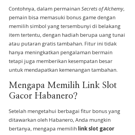
Contohnya, dalam permainan
Secrets of Alchemy
,
pemain bisa memasuki bonus game dengan
memilih simbol yang tersembunyi di belakang
item tertentu, dengan hadiah berupa uang tunai
atau putaran gratis tambahan. Fitur ini tidak
hanya meningkatkan pengalaman bermain
tetapi juga memberikan kesempatan besar
untuk mendapatkan kemenangan tambahan.
Mengapa Memilih Link Slot
Gacor Habanero?
Setelah mengetahui berbagai fitur bonus yang
ditawarkan oleh Habanero, Anda mungkin
bertanya, mengapa memilih
link slot gacor