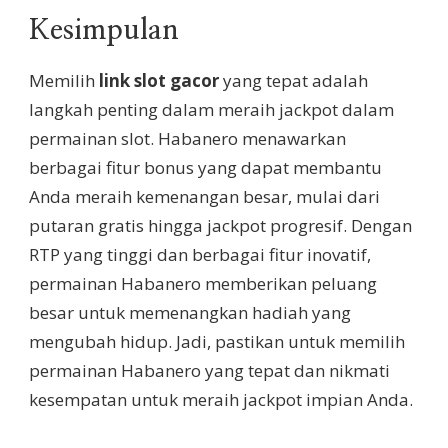
Kesimpulan
Memilih
link slot gacor
yang tepat adalah
langkah penting dalam meraih jackpot dalam
permainan slot. Habanero menawarkan
berbagai fitur bonus yang dapat membantu
Anda meraih kemenangan besar, mulai dari
putaran gratis hingga jackpot progresif. Dengan
RTP yang tinggi dan berbagai fitur inovatif,
permainan Habanero memberikan peluang
besar untuk memenangkan hadiah yang
mengubah hidup. Jadi, pastikan untuk memilih
permainan Habanero yang tepat dan nikmati
kesempatan untuk meraih jackpot impian Anda.