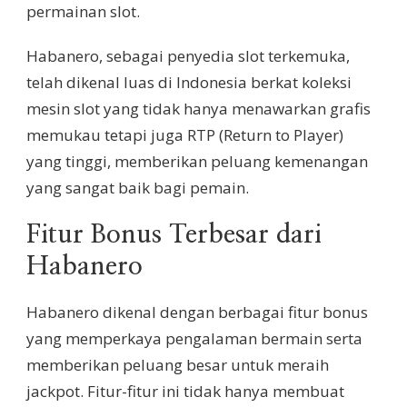
permainan slot.
Habanero, sebagai penyedia slot terkemuka,
telah dikenal luas di Indonesia berkat koleksi
mesin slot yang tidak hanya menawarkan grafis
memukau tetapi juga RTP (Return to Player)
yang tinggi, memberikan peluang kemenangan
yang sangat baik bagi pemain.
Fitur Bonus Terbesar dari
Habanero
Habanero dikenal dengan berbagai fitur bonus
yang memperkaya pengalaman bermain serta
memberikan peluang besar untuk meraih
jackpot. Fitur-fitur ini tidak hanya membuat