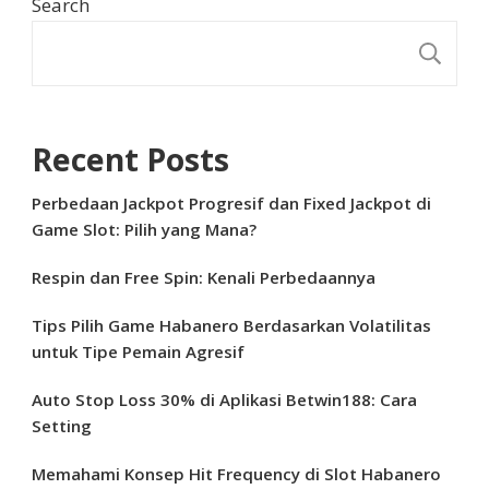
Search
S
Recent Posts
Perbedaan Jackpot Progresif dan Fixed Jackpot di
Game Slot: Pilih yang Mana?
Respin dan Free Spin: Kenali Perbedaannya
Tips Pilih Game Habanero Berdasarkan Volatilitas
untuk Tipe Pemain Agresif
Auto Stop Loss 30% di Aplikasi Betwin188: Cara
Setting
Memahami Konsep Hit Frequency di Slot Habanero