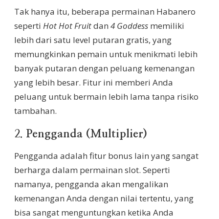
Tak hanya itu, beberapa permainan Habanero
seperti
Hot Hot Fruit
dan
4 Goddess
memiliki
lebih dari satu level putaran gratis, yang
memungkinkan pemain untuk menikmati lebih
banyak putaran dengan peluang kemenangan
yang lebih besar. Fitur ini memberi Anda
peluang untuk bermain lebih lama tanpa risiko
tambahan.
2.
Pengganda (Multiplier)
Pengganda adalah fitur bonus lain yang sangat
berharga dalam permainan slot. Seperti
namanya, pengganda akan mengalikan
kemenangan Anda dengan nilai tertentu, yang
bisa sangat menguntungkan ketika Anda