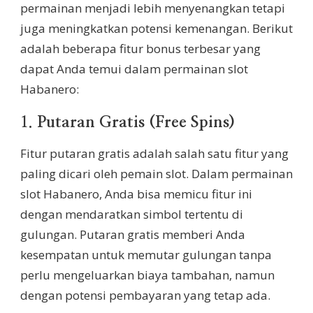
permainan menjadi lebih menyenangkan tetapi
juga meningkatkan potensi kemenangan. Berikut
adalah beberapa fitur bonus terbesar yang
dapat Anda temui dalam permainan slot
Habanero:
1.
Putaran Gratis (Free Spins)
Fitur putaran gratis adalah salah satu fitur yang
paling dicari oleh pemain slot. Dalam permainan
slot Habanero, Anda bisa memicu fitur ini
dengan mendaratkan simbol tertentu di
gulungan. Putaran gratis memberi Anda
kesempatan untuk memutar gulungan tanpa
perlu mengeluarkan biaya tambahan, namun
dengan potensi pembayaran yang tetap ada.