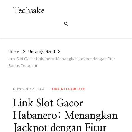
Techsake
Home
Uncategorized
Link Slot Gacor Habanero: Menangkan Jackpot dengan Fitur
Bonus Terbesar
NOVEMBER 28, 2024
UNCATEGORIZED
Link Slot Gacor
Habanero: Menangkan
Jackpot dengan Fitur