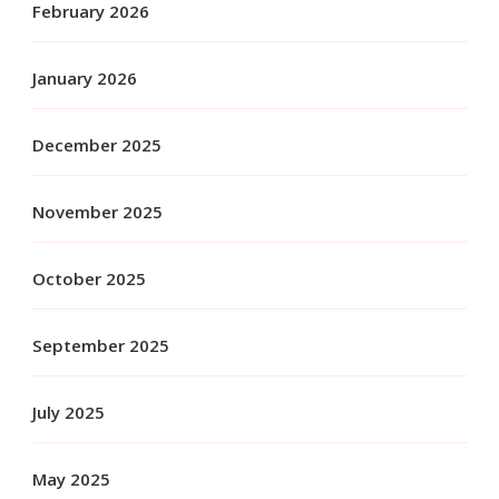
February 2026
January 2026
December 2025
November 2025
October 2025
September 2025
July 2025
May 2025