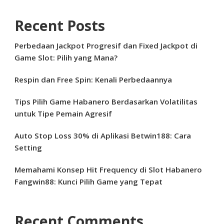
Recent Posts
Perbedaan Jackpot Progresif dan Fixed Jackpot di
Game Slot: Pilih yang Mana?
Respin dan Free Spin: Kenali Perbedaannya
Tips Pilih Game Habanero Berdasarkan Volatilitas
untuk Tipe Pemain Agresif
Auto Stop Loss 30% di Aplikasi Betwin188: Cara
Setting
Memahami Konsep Hit Frequency di Slot Habanero
Fangwin88: Kunci Pilih Game yang Tepat
Recent Comments