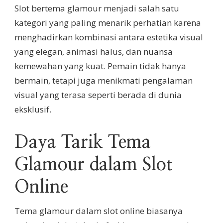
Slot bertema glamour menjadi salah satu
kategori yang paling menarik perhatian karena
menghadirkan kombinasi antara estetika visual
yang elegan, animasi halus, dan nuansa
kemewahan yang kuat. Pemain tidak hanya
bermain, tetapi juga menikmati pengalaman
visual yang terasa seperti berada di dunia
eksklusif.
Daya Tarik Tema
Glamour dalam Slot
Online
Tema glamour dalam slot online biasanya