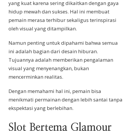
yang kuat karena sering dikaitkan dengan gaya
hidup mewah dan sukses. Hal ini membuat
pemain merasa terhibur sekaligus terinspirasi
oleh visual yang ditampilkan.
Namun penting untuk dipahami bahwa semua
ini adalah bagian dari desain hiburan.
Tujuannya adalah memberikan pengalaman
visual yang menyenangkan, bukan
mencerminkan realitas.
Dengan memahami hal ini, pemain bisa
menikmati permainan dengan lebih santai tanpa
ekspektasi yang berlebihan.
Slot Bertema Glamour