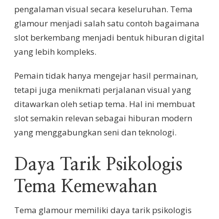
pengalaman visual secara keseluruhan. Tema
glamour menjadi salah satu contoh bagaimana
slot berkembang menjadi bentuk hiburan digital
yang lebih kompleks.
Pemain tidak hanya mengejar hasil permainan,
tetapi juga menikmati perjalanan visual yang
ditawarkan oleh setiap tema. Hal ini membuat
slot semakin relevan sebagai hiburan modern
yang menggabungkan seni dan teknologi.
Daya Tarik Psikologis
Tema Kemewahan
Tema glamour memiliki daya tarik psikologis