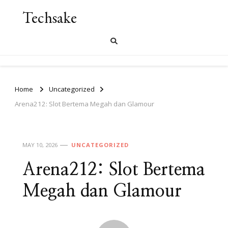
Techsake
Home
Uncategorized
Arena212: Slot Bertema Megah dan Glamour
MAY 10, 2026
UNCATEGORIZED
Arena212: Slot Bertema
Megah dan Glamour