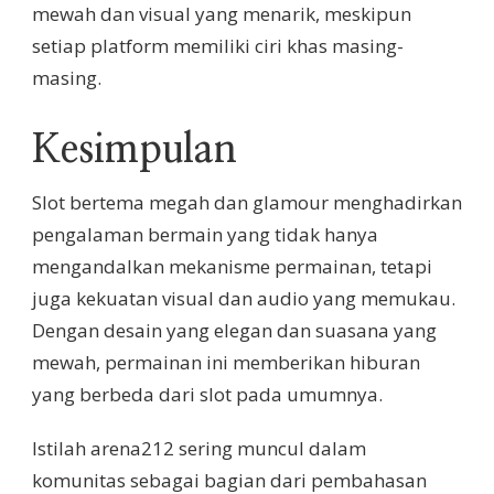
mewah dan visual yang menarik, meskipun
setiap platform memiliki ciri khas masing-
masing.
Kesimpulan
Slot bertema megah dan glamour menghadirkan
pengalaman bermain yang tidak hanya
mengandalkan mekanisme permainan, tetapi
juga kekuatan visual dan audio yang memukau.
Dengan desain yang elegan dan suasana yang
mewah, permainan ini memberikan hiburan
yang berbeda dari slot pada umumnya.
Istilah arena212 sering muncul dalam
komunitas sebagai bagian dari pembahasan