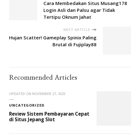
Cara Membedakan Situs Musang178
Login Asli dan Palsu agar Tidak
Tertipu Oknum Jahat
NEXT ARTICLE
Hujan Scatter! Gameplay Spinix Paling
Brutal di Fujiplay88
Recommended Articles
UPDATED ON
NOVEMBER 27, 2025
UNCATEGORIZED
Review Sistem Pembayaran Cepat
di Situs Jepang Slot