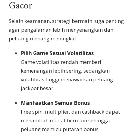
Gacor
Selain keamanan, strategi bermain juga penting
agar pengalaman lebih menyenangkan dan
peluang menang meningkat:
Pilih Game Sesuai Volatilitas
Game volatilitas rendah memberi
kemenangan lebih sering, sedangkan
volatilitas tinggi menawarkan peluang
jackpot besar.
Manfaatkan Semua Bonus
Free spin, multiplier, dan cashback dapat
menambah modal bermain sehingga
peluang memicu putaran bonus