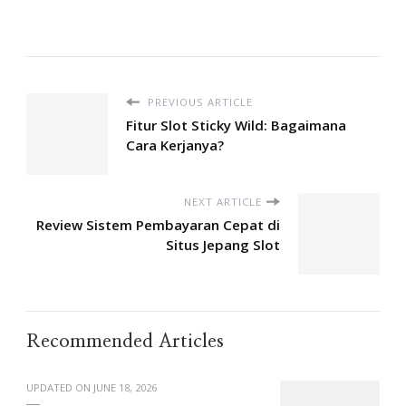
PREVIOUS ARTICLE
Fitur Slot Sticky Wild: Bagaimana
Cara Kerjanya?
NEXT ARTICLE
Review Sistem Pembayaran Cepat di
Situs Jepang Slot
Recommended Articles
UPDATED ON
JUNE 18, 2026