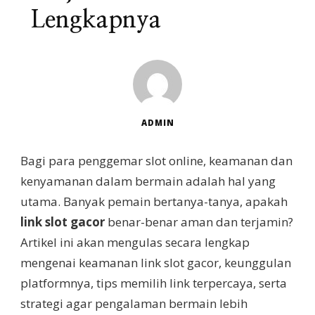
Lengkapnya
ADMIN
Bagi para penggemar slot online, keamanan dan
kenyamanan dalam bermain adalah hal yang
utama. Banyak pemain bertanya-tanya, apakah
link slot gacor
benar-benar aman dan terjamin?
Artikel ini akan mengulas secara lengkap
mengenai keamanan link slot gacor, keunggulan
platformnya, tips memilih link terpercaya, serta
strategi agar pengalaman bermain lebih