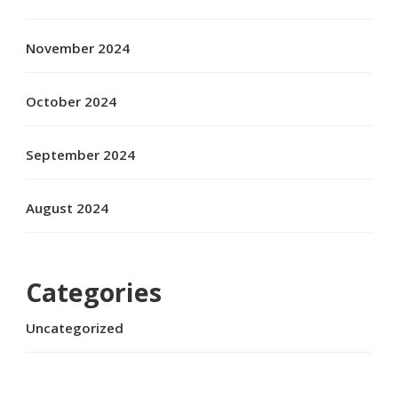
November 2024
October 2024
September 2024
August 2024
Categories
Uncategorized