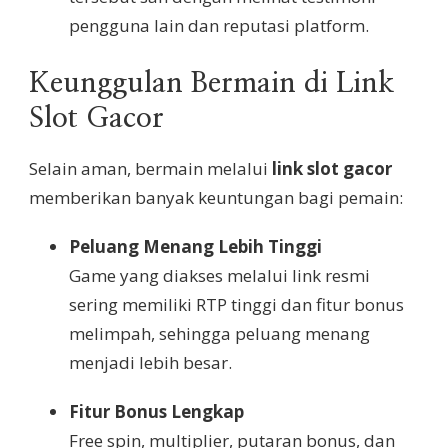
pengguna lain dan reputasi platform.
Keunggulan Bermain di Link
Slot Gacor
Selain aman, bermain melalui
link slot gacor
memberikan banyak keuntungan bagi pemain:
Peluang Menang Lebih Tinggi
Game yang diakses melalui link resmi
sering memiliki RTP tinggi dan fitur bonus
melimpah, sehingga peluang menang
menjadi lebih besar.
Fitur Bonus Lengkap
Free spin, multiplier, putaran bonus, dan