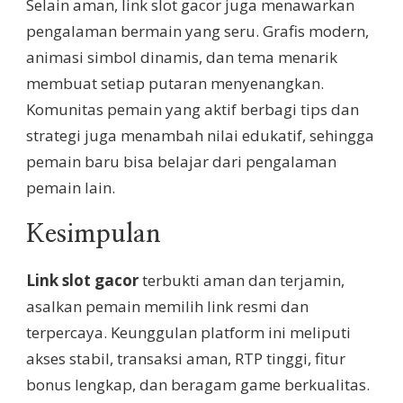
Selain aman, link slot gacor juga menawarkan
pengalaman bermain yang seru. Grafis modern,
animasi simbol dinamis, dan tema menarik
membuat setiap putaran menyenangkan.
Komunitas pemain yang aktif berbagi tips dan
strategi juga menambah nilai edukatif, sehingga
pemain baru bisa belajar dari pengalaman
pemain lain.
Kesimpulan
Link slot gacor
terbukti aman dan terjamin,
asalkan pemain memilih link resmi dan
terpercaya. Keunggulan platform ini meliputi
akses stabil, transaksi aman, RTP tinggi, fitur
bonus lengkap, dan beragam game berkualitas.